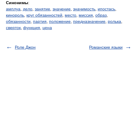
Синонимы
:
амплуа
,
дело
,
занятие
,
значение
,
значимость
,
ипостась
,
кинороль
,
круг обязанностей
,
место
,
миссия
,
образ
,
обязанности
,
партия
,
положение
,
предназначение
,
ролька
,
сверток
,
функция
,
цена
Роле Джон
Романские языки