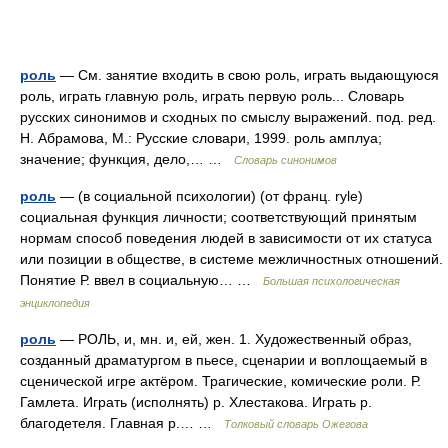
роль
— См. занятие входить в свою роль, играть выдающуюся
роль, играть главную роль, играть первую роль... Словарь
русских синонимов и сходных по смыслу выражений. под. ред.
Н. Абрамова, М.: Русские словари, 1999. роль амплуа;
значение; функция, дело,… …
Словарь синонимов
роль
— (в социальной психологии) (от франц. rуle)
социальная функция личности; соответствующий принятым
нормам способ поведения людей в зависимости от их статуса
или позиции в обществе, в системе межличностных отношений.
Понятие Р. ввел в социальную… …
Большая психологическая
энциклопедия
роль
— РОЛЬ, и, мн. и, ей, жен. 1. Художественный образ,
созданный драматургом в пьесе, сценарии и воплощаемый в
сценической игре актёром. Трагические, комические роли. Р.
Гамлета. Играть (исполнять) р. Хлестакова. Играть р.
благодетеля. Главная р.… …
Толковый словарь Ожегова