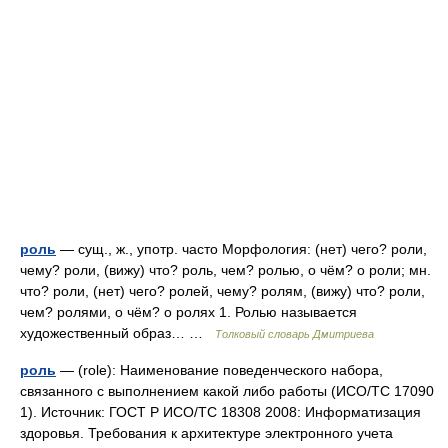
роль
— сущ., ж., употр. часто Морфология: (нет) чего? роли,
чему? роли, (вижу) что? роль, чем? ролью, о чём? о роли; мн.
что? роли, (нет) чего? ролей, чему? ролям, (вижу) что? роли,
чем? ролями, о чём? о ролях 1. Ролью называется
художественный образ… …
Толковый словарь Дмитриева
роль
— (role): Наименование поведенческого набора,
связанного с выполнением какой либо работы (ИСО/ТС 17090
1). Источник: ГОСТ Р ИСО/ТС 18308 2008: Информатизация
здоровья. Требования к архитектуре электронного учета