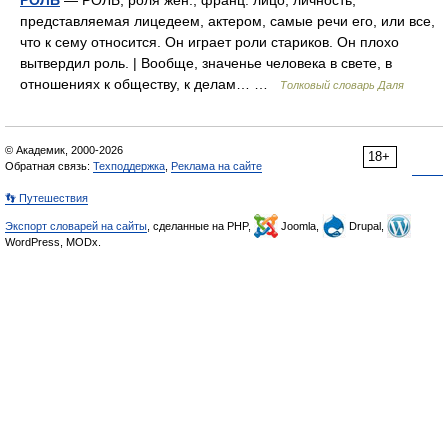
РОЛЬ
— РОЛЬ, роля жен., франц. лицо, личность,
представляемая лицедеем, актером, самые речи его, или все,
что к сему относится. Он играет роли стариков. Он плохо
вытвердил роль. | Вообще, значенье человека в свете, в
отношениях к обществу, к делам… …
Толковый словарь Даля
© Академик, 2000-2026
18+
Обратная связь:
Техподдержка
,
Реклама на сайте
👣 Путешествия
Экспорт словарей на сайты
, сделанные на PHP,
Joomla,
Drupal,
WordPress, MODx.